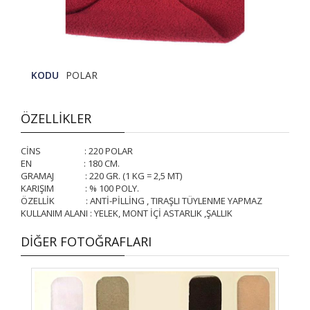
KODU
POLAR
ÖZELLİKLER
CİNS : 220 POLAR
EN : 180 CM.
GRAMAJ : 220 GR. (1 KG = 2,5 MT)
KARIŞIM : % 100 POLY.
ÖZELLİK : ANTİ-PİLLİNG , TIRAŞLI TÜYLENME YAPMAZ
KULLANIM ALANI : YELEK, MONT İÇİ ASTARLIK ,ŞALLIK
DİĞER FOTOĞRAFLARI