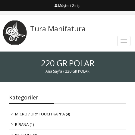
Müşteri Girişi
Tura Manifatura
Toggl
navig
220 GR POLAR
Ana Sayfa
/ 220 GR POLAR
Kategoriler
MİCRO / DRY TOUCH KAPPA (4)
RİBANA (1)
WELSOFT (1)