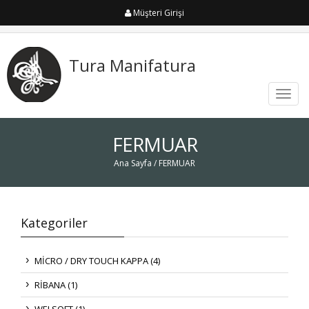
Müşteri Girişi
Tura Manifatura
Toggl
navig
FERMUAR
Ana Sayfa
/ FERMUAR
Kategoriler
MİCRO / DRY TOUCH KAPPA (4)
RİBANA (1)
WELSOFT (1)