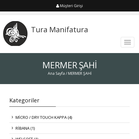
Müşteri Girişi
Tura Manifatura
Toggl
navig
MERMER ŞAHİ
Ana Sayfa
/ MERMER ŞAHİ
Kategoriler
MİCRO / DRY TOUCH KAPPA (4)
RİBANA (1)
WELSOFT (1)