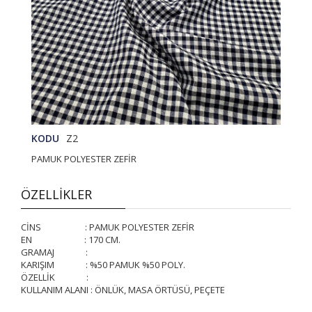
KODU
Z2
PAMUK POLYESTER ZEFİR
ÖZELLİKLER
CİNS : PAMUK POLYESTER ZEFİR
EN : 170 CM.
GRAMAJ :
KARIŞIM : %50 PAMUK %50 POLY.
ÖZELLİK :
KULLANIM ALANI : ÖNLÜK, MASA ÖRTÜSÜ, PEÇETE