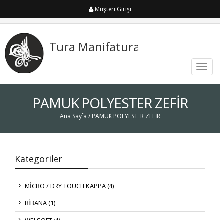
Müşteri Girişi
Tura Manifatura
Toggl
navig
PAMUK POLYESTER ZEFİR
Ana Sayfa
/ PAMUK POLYESTER ZEFİR
Kategoriler
MİCRO / DRY TOUCH KAPPA (4)
RİBANA (1)
WELSOFT (1)