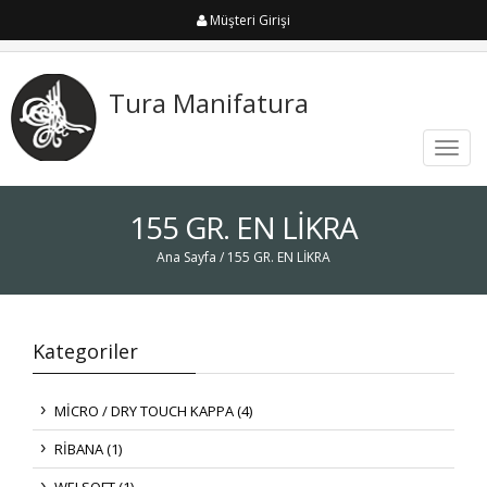
Müşteri Girişi
Tura Manifatura
Toggl
navig
155 GR. EN LİKRA
Ana Sayfa
/ 155 GR. EN LİKRA
Kategoriler
MİCRO / DRY TOUCH KAPPA (4)
RİBANA (1)
WELSOFT (1)