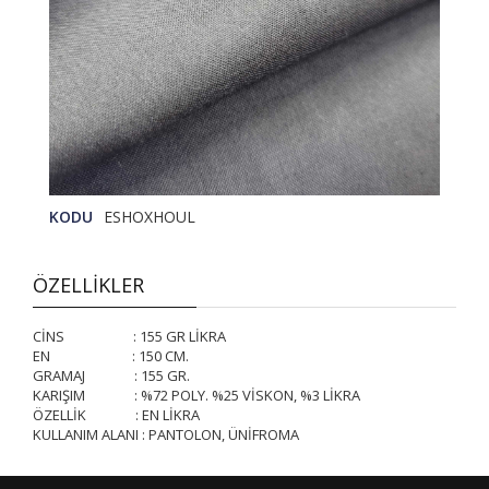
KODU
ESHOXHOUL
ÖZELLİKLER
CİNS : 155 GR LİKRA
EN : 150 CM.
GRAMAJ : 155 GR.
KARIŞIM : %72 POLY. %25 VİSKON, %3 LİKRA
ÖZELLİK : EN LİKRA
KULLANIM ALANI : PANTOLON, ÜNİFROMA